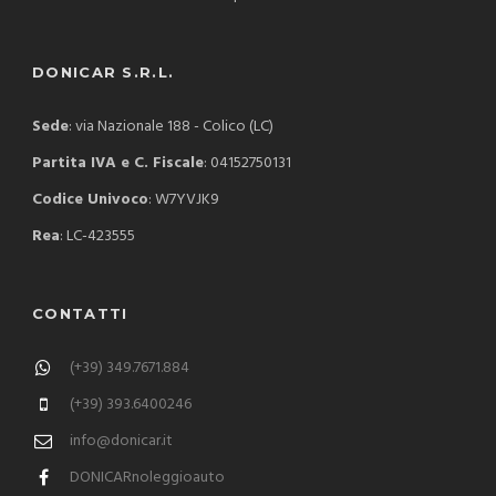
DONICAR S.R.L.
Sede
: via Nazionale 188 - Colico (LC)
Partita IVA e C. Fiscale
: 04152750131
Codice Univoco
: W7YVJK9
Rea
: LC-423555
CONTATTI
(+39) 349.7671.884
(+39) 393.6400246
info@donicar.it
DONICARnoleggioauto