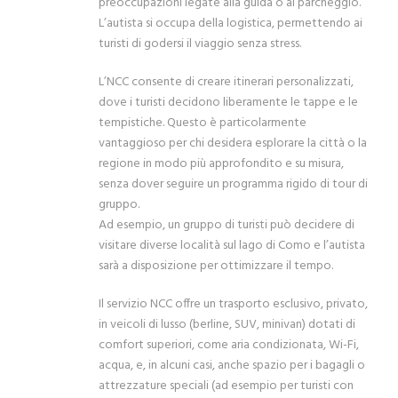
preoccupazioni legate alla guida o al parcheggio.
L’autista si occupa della logistica, permettendo ai
turisti di godersi il viaggio senza stress.
L’NCC consente di creare itinerari personalizzati,
dove i turisti decidono liberamente le tappe e le
tempistiche. Questo è particolarmente
vantaggioso per chi desidera esplorare la città o la
regione in modo più approfondito e su misura,
senza dover seguire un programma rigido di tour di
gruppo.
Ad esempio, un gruppo di turisti può decidere di
visitare diverse località sul lago di Como e l’autista
sarà a disposizione per ottimizzare il tempo.
Il servizio NCC offre un trasporto esclusivo, privato,
in veicoli di lusso (berline, SUV, minivan) dotati di
comfort superiori, come aria condizionata, Wi-Fi,
acqua, e, in alcuni casi, anche spazio per i bagagli o
attrezzature speciali (ad esempio per turisti con