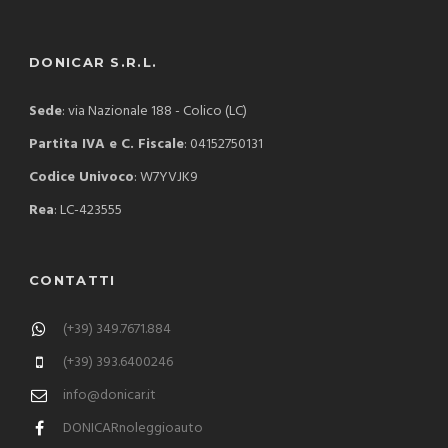
DONICAR S.R.L.
Sede
: via Nazionale 188 - Colico (LC)
Partita IVA e C. Fiscale
: 04152750131
Codice Univoco
: W7YVJK9
Rea
: LC-423555
CONTATTI
(+39) 349.7671.884
(+39) 393.6400246
info@donicar.it
DONICARnoleggioauto