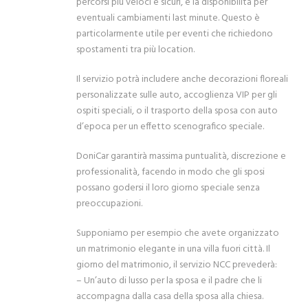
percorsi più veloci e sicuri, e la disponibilità per
eventuali cambiamenti last minute. Questo è
particolarmente utile per eventi che richiedono
spostamenti tra più location.
Il servizio potrà includere anche decorazioni floreali
personalizzate sulle auto, accoglienza VIP per gli
ospiti speciali, o il trasporto della sposa con auto
d’epoca per un effetto scenografico speciale.
DoniCar garantirà massima puntualità, discrezione e
professionalità, facendo in modo che gli sposi
possano godersi il loro giorno speciale senza
preoccupazioni.
Supponiamo per esempio che avete organizzato
un matrimonio elegante in una villa fuori città. Il
giorno del matrimonio, il servizio NCC prevederà:
– Un’auto di lusso per la sposa e il padre che li
accompagna dalla casa della sposa alla chiesa.