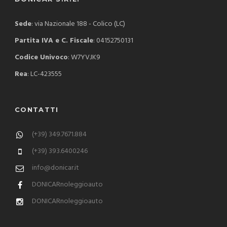
Sede
: via Nazionale 188 - Colico (LC)
Partita IVA e C. Fiscale
: 04152750131
Codice Univoco
: W7YVJK9
Rea
: LC-423555
CONTATTI
(+39) 349.7671.884
(+39) 393.6400246
info@donicar.it
DONICARnoleggioauto
DONICARnoleggioauto