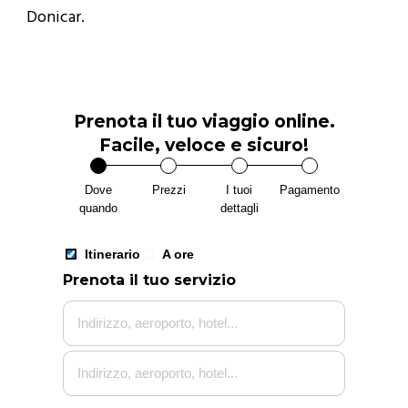
Donicar.
Prenota il tuo viaggio online.
Facile, veloce e sicuro!
Dove
Prezzi
I tuoi
Pagamento
quando
dettagli
Itinerario
A ore
Itinera
Prenota il tuo servizio
Selezion