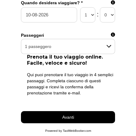
Quando desidera viaggiare?
*
:
today
14
Numero di volo
Passeggeri
Prenota il tuo viaggio online.
Facile, veloce e sicuro!
Qui puoi prenotare il tuo viaggio in 4 semplici
passaggi. Completa ciascuno di questi
passaggi e ricevi la conferma della
prenotazione tramite e-mail.
Avanti
Powered by TaxiWebBooker.com