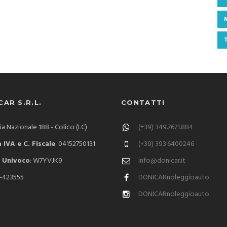
AR S.R.L.
CONTATTI
via Nazionale 188 - Colico (LC)
(+39) 349.7671.884
 IVA e C. Fiscale
: 04152750131
(+39) 393.6400246
 Univoco
: W7YVJK9
info@donicar.it
C-423555
DONICARnoleggioauto
DONICARnoleggioauto