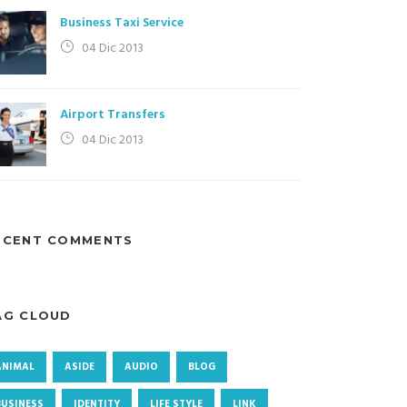
Business Taxi Service
04 Dic 2013
Airport Transfers
04 Dic 2013
ECENT COMMENTS
AG CLOUD
ANIMAL
ASIDE
AUDIO
BLOG
BUSINESS
IDENTITY
LIFE STYLE
LINK