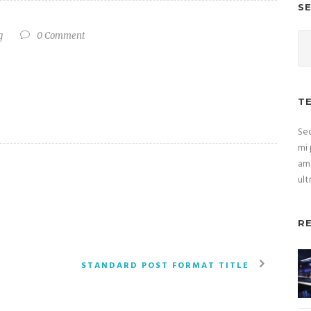
S
g
0 Comment
T
Sed
mi 
ame
ult
R
STANDARD POST FORMAT TITLE