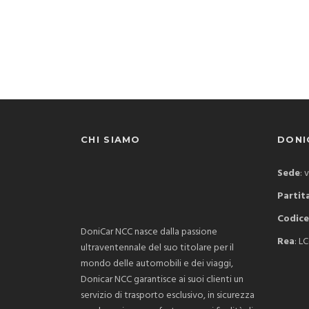
CHI SIAMO
DONIC
Sede
: 
Partita
Codice
DoniCar NCC nasce dalla passione
Rea
: L
ultraventennale del suo titolare per il
mondo delle automobili e dei viaggi,
Donicar NCC garantisce ai suoi clienti un
servizio di trasporto esclusivo, in sicurezza