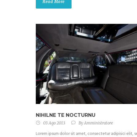
Read More
NIHILNE TE NOCTURNU
03 Ago 2013
By
Amministratore
Lorem ipsum dolor sit amet, consectetur adipisici elit, 