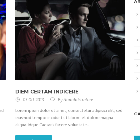
A
DIEM CERTAM INDICERE
03 Ott 2013
By
Amministratore
sed
Lorem ipsum dolor sit amet, consectetur adipisici elit, sed
C
eiusmod tempor incidunt ut labore et dolore magna
aliqua. Idque Caesaris facere voluntate...