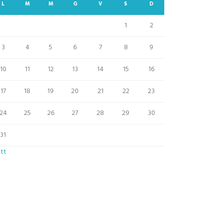
L
M
M
G
V
S
D
1
2
3
4
5
6
7
8
9
10
11
12
13
14
15
16
17
18
19
20
21
22
23
24
25
26
27
28
29
30
31
Ott