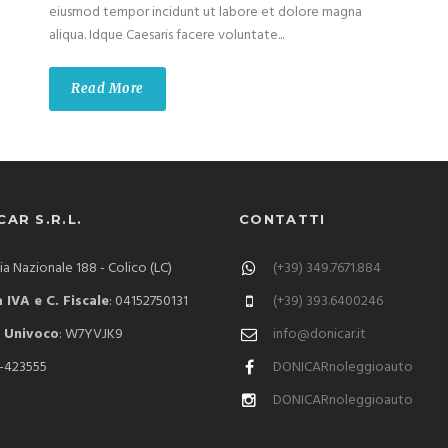
eiusmod tempor incidunt ut labore et dolore magna
aliqua. Idque Caesaris facere voluntate...
Read More
AR S.R.L.
CONTATTI
via Nazionale 188 - Colico (LC)
(+39) 349.7671.884
 IVA e C. Fiscale
: 04152750131
(+39) 393.6400246
 Univoco
: W7YVJK9
info@donicar.it
C-423555
DONICARnoleggioauto
DONICARnoleggioauto