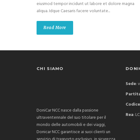
eiusmod tempor incidunt ut labore et dolore magna
aliqua. Idque Caesaris facere voluntate...
Read More
CHI SIAMO
DONIC
Sede
: 
Partita
Codice
DoniCar NCC nasce dalla passione
Rea
: L
ultraventennale del suo titolare per il
mondo delle automobili e dei viaggi,
Donicar NCC garantisce ai suoi clienti un
servizio di trasporto esclusivo, in sicurezza