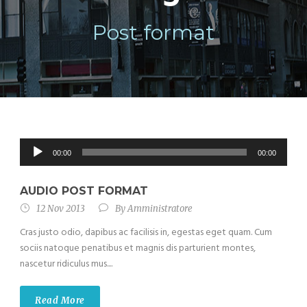
Post format
Audio
00:00
00:00
Player
AUDIO POST FORMAT
12 Nov 2013
By
Amministratore
Cras justo odio, dapibus ac facilisis in, egestas eget quam. Cum
sociis natoque penatibus et magnis dis parturient montes,
nascetur ridiculus mus....
Read More