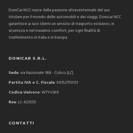
DoniCar NCC nasce dalla passione ultraventennale del suo
titolare per il mondo delle automobili e dei viaggi, Donicar NCC
garantisce ai suoi clienti un servizio di trasporto esclusivo, in
sicurezza e nel massimo comfort, per ogni finalità di
trasferimento in Italia e in Europa.
DONICAR S.R.L.
Sede
: via Nazionale 188 - Colico (LC)
Partita IVA e C. Fiscale
: 04152750131
Codice Univoco
: W7YVJK9
Rea
: LC-423555
CONTATTI