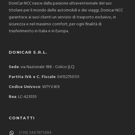
DoniCar NCC nasce dalla passione ultraventennale del suo
titolare per il mondo delle automobili e dei viaggi, Donicar NCC
garantisce ai suoi clienti un servizio di trasporto esclusivo, in
sicurezza e nel massimo comfort, per ogni finalità di
trasferimento in Italia e in Europa.
DONICAR S.R.L.
Sede
: via Nazionale 188 - Colico (LC)
Partita IVA e C. Fiscale
: 04152750131
Codice Univoco
: W7YVJK9
Rea
: LC-423555
CONTATTI
(+39) 349.7671.884