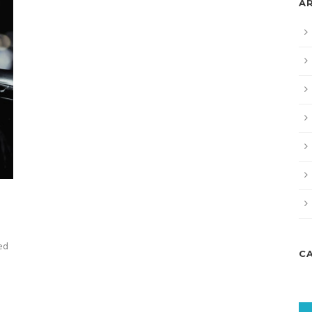
A
sed
C