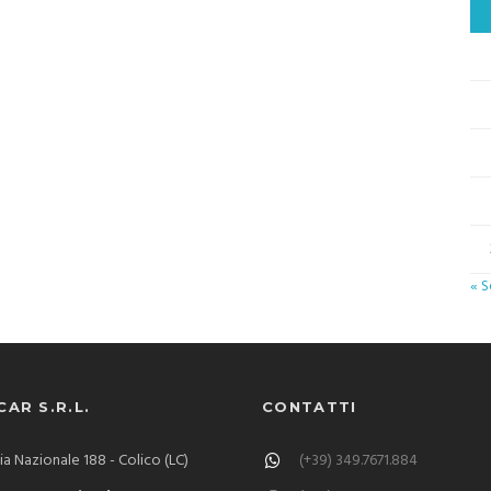
« S
AR S.R.L.
CONTATTI
via Nazionale 188 - Colico (LC)
(+39) 349.7671.884