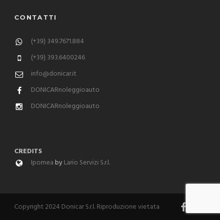
CONTATTI
(+39) 349.7671.884
(+39) 393.6400246
info@donicar.it
DONICARnoleggioauto
DONICARnoleggioauto
CREDITS
Ipomea
by
Lario Servizi S.r.l.
Copyright 2024 Donicar S.r.l. Riproduzione vietata