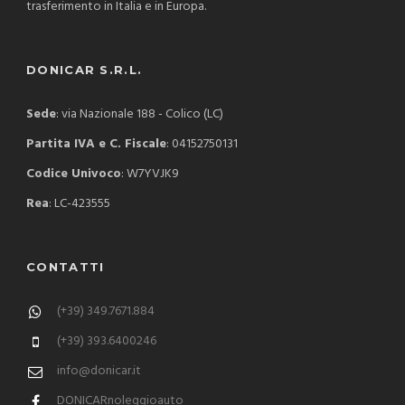
trasferimento in Italia e in Europa.
DONICAR S.R.L.
Sede
: via Nazionale 188 - Colico (LC)
Partita IVA e C. Fiscale
: 04152750131
Codice Univoco
: W7YVJK9
Rea
: LC-423555
CONTATTI
(+39) 349.7671.884
(+39) 393.6400246
info@donicar.it
DONICARnoleggioauto