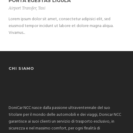
PORTA EGESTAS LIGULA
Airport Transfer
,
Taxi
Lorem ipsum dolor sit amet, consectetur adipisici elit, sed
eiusmod tempor incidunt ut labore et dolore magna aliqua.
Vivamus...
CHI SIAMO
DoniCar NCC nasce dalla passione ultraventennale del suo
titolare per il mondo delle automobili e dei viaggi, Donicar NCC
garantisce ai suoi clienti un servizio di trasporto esclusivo, in
sicurezza e nel massimo comfort, per ogni finalità di